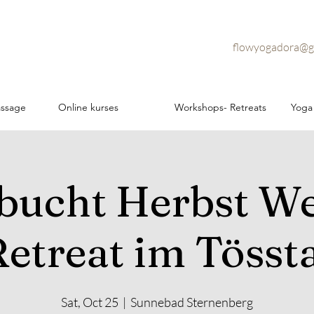
flowyogadora@g
assage
Online kurses
Workshops- Retreats
Yoga
bucht Herbst W
etreat im Tösst
Sat, Oct 25
  |  
Sunnebad Sternenberg