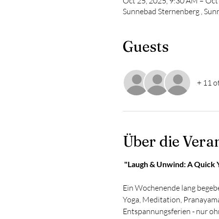
Oct 25, 2025, 9:30 AM – Oct
Sunnebad Sternenberg , Sun
Guests
+ 11 o
Über die Vera
 "Laugh & Unwind: A Quick
Ein Wochenende lang begeben 
Yoga, Meditation, Pranayama
Entspannungsferien - nur ohn