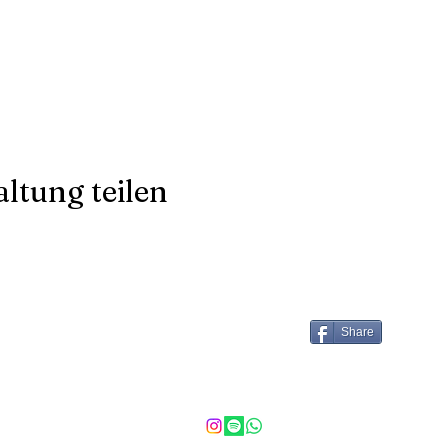
ltung teilen
tact
Follow
Share
wyogadora@gmail.com
©2024 by dOra kOl