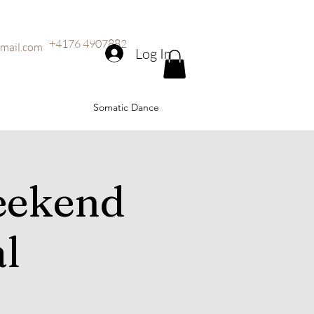
+4176 4907882
mail.com
Log In
Somatic Dance
eekend
al