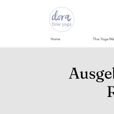
Home
Thai Yoga M
Ausge
R