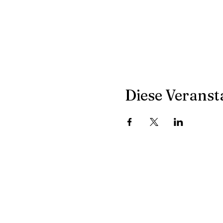
Diese Veransta
Address
Con
Winterthur, Schweiz
flo