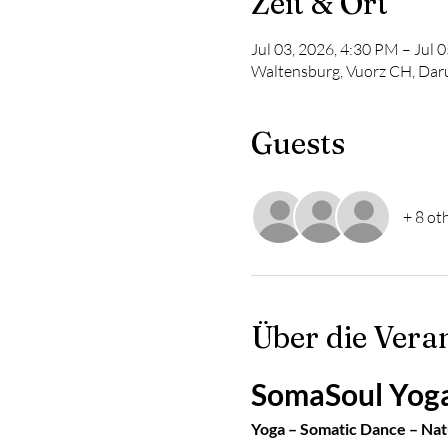
Zeit & Ort
Jul 03, 2026, 4:30 PM – Jul 
Waltensburg, Vuorz CH, Dar
Guests
+ 8 ot
Über die Vera
SomaSoul Yog
Yoga – Somatic Dance – Nat