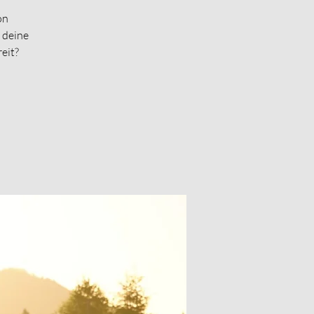
on
 deine
reit?