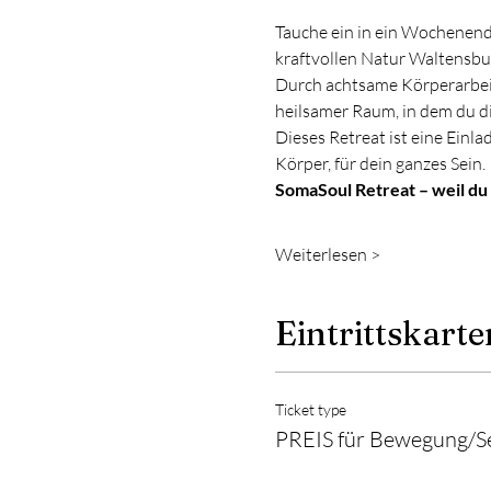
Tauche ein in ein Wochenende
kraftvollen Natur Waltensbur
Durch achtsame Körperarbeit
heilsamer Raum, in dem du di
Dieses Retreat ist eine Einlad
Körper, für dein ganzes Sein.
SomaSoul Retreat – weil du
Weiterlesen >
Eintrittskarte
Ticket type
PREIS für Bewegung/S