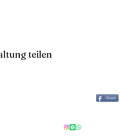
ltung teilen
tact
Follow
Share
wyogadora@gmail.com
©2024 by dOra kOl