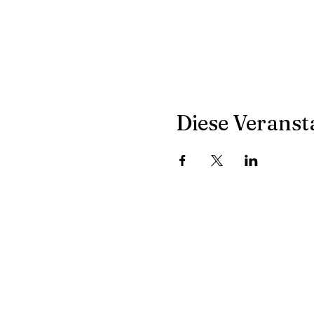
Diese Veransta
Address
Con
Winterthur, Schweiz
flo