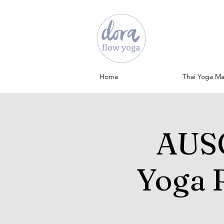
Home
Thai Yoga M
AUS
Yoga 