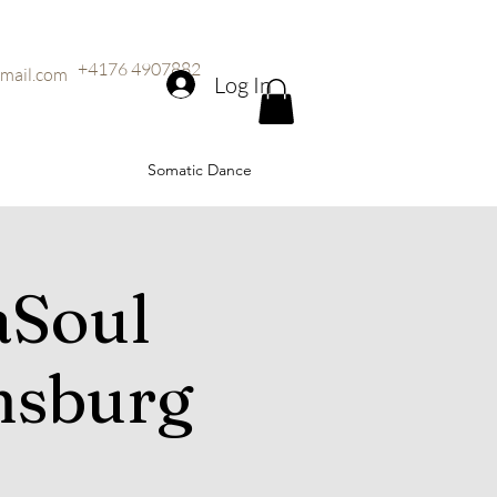
+4176 4907882
mail.com
Log In
Somatic Dance
Soul
nsburg