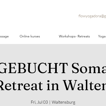
flowyogadora@g
assage
Online kurses
Workshops- Retreats
Yoga
GEBUCHT Soma
Retreat in Walte
Fri, Jul 03
  |  
Waltensburg