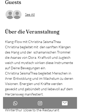
Guests
See All
Über die Veranstaltung
Klang-Flow mit Christina SeismaThea
Christina begleitet mit  den sanften Klängen 
des Hang und der  schamanischen Trommel 
die Asanas von Dora. Kraftvoll und zugleich 
weich und mystisch wirken diese Instrumente 
auf Deine Bewegungen ein.
Christina SeismaThea begleitet Menschen in 
ihrer Entwicklung und im Wachstum zu deren 
Visionen. Energien und Kräfte werden 
geweckt und gebündelt und liebevoll auf dem 
Herzensweg manifestiert.
Studio: https://www.flowfabrik.ch/mantra-flow
​FlowFabrik, Magazingasse 2, 8400 
Winterthur (close to the Restaurant 