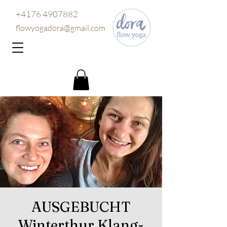
+4176 4907882
flowyogadora@gmail.com
AUSGEBUCHT
Winterthur Klang-