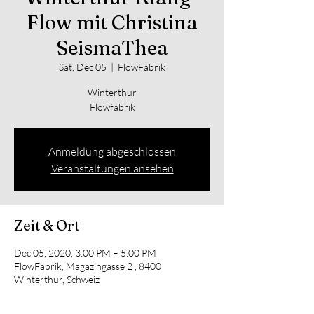
Flow mit Christina
SeismaThea
Sat, Dec 05
  |  
FlowFabrik
Winterthur
Anmeldung abgeschlossen
Veranstaltungen ansehen
Zeit & Ort
Dec 05, 2020, 3:00 PM – 5:00 PM
FlowFabrik, Magazingasse 2 , 8400
Winterthur, Schweiz