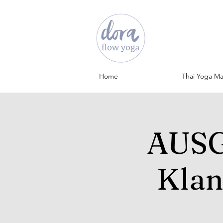
Home
Thai Yoga M
AUSG
Klan