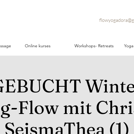
flowyogadora@g
assage
Online kurses
Workshops- Retreats
Yoga
EBUCHT Winte
g-Flow mit Chri
SeismaThea (1)