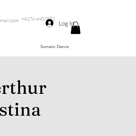
+4176 4907882
mail.com
Log In
Somatic Dance
rthur
stina