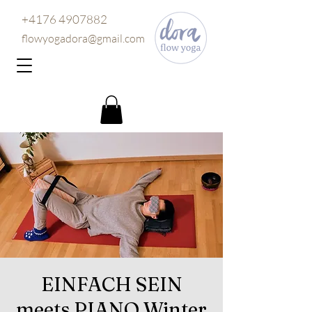
+4176 4907882
flowyogadora@gmail.com
EINFACH SEIN
meets PIANO Winter