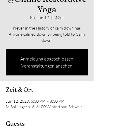
Yoga
Fri, Jun 12
  |  
MiSol
Never in the History of calm down has
Anyone calmed down by being told to Calm
down.
Anmeldung abgeschlossen
Veranstaltungen ansehen
Zeit & Ort
Jun 12, 2020, 6:30 PM – 8:30 PM
MiSol, Lagerpl. 6, 8400 Winterthur, Schweiz
Guests