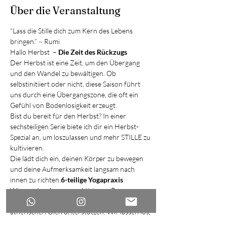
Über die Veranstaltung
“Lass die Stille dich zum Kern des Lebens 
bringen.” ~ Rumi
Hallo Herbst  – 
Die Zeit des Rückzugs
Der Herbst ist eine Zeit, um den Übergang 
und den Wandel zu bewältigen. Ob 
selbstinitiiert oder nicht, diese Saison führt 
uns durch eine Übergangszone, die oft ein 
Gefühl von Bodenlosigkeit erzeugt.
Bist du bereit für den Herbst? In einer 
sechsteiligen Serie biete ich dir ein Herbst-
Spezial an, um loszulassen und mehr STILLE zu 
kultivieren.
Die 
lädt dich ein, deinen Körper zu bewegen 
und deine Aufmerksamkeit langsam nach 
innen zu richten.
6-teilige Yogapraxis 
Wir werden Asanas praktizieren, Pranayama 
üben und lassen uns während der Praxis von 
ätherischen Ölen unterstützen. Wir lassen los, 
kehren mehr nach innen und werden die 