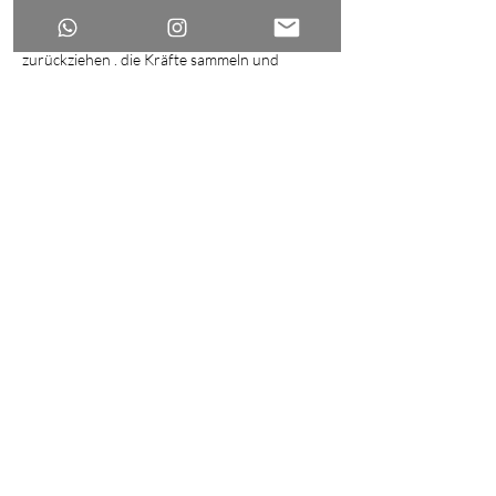
herrscht über die Wintermonate. Gleich der 
Natur, sollen auch wir uns nach innen 
zurückziehen , die Kräfte sammeln und 
bewahren. Das symbolische Bild dieses 
Rückzugs ist der Same, der in der Erde ruht 
und wartet. Es…
Weiterlesen >
Diese Veranstaltung teilen
©2024 by dOra kOlacskOvszki