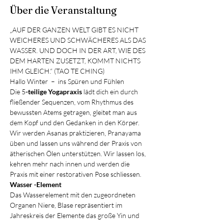
Über die Veranstaltung
„AUF DER GANZEN WELT GIBT ES NICHT 
WEICHERES UND SCHWÄCHERES ALS DAS 
WASSER. UND DOCH IN DER ART, WIE DES 
DEM HARTEN ZUSETZT, KOMMT NICHTS 
IHM GLEICH.“ (TAO TE CHING)
Hallo Winter  –  ins Spüren und Fühlen
Die 5
-teilige Yogapraxis 
lädt dich ein durch 
fließender Sequenzen, vom Rhythmus des 
bewussten Atems getragen, gleitet man aus 
dem Kopf und den Gedanken in den Körper.
Wir werden Asanas praktizieren, Pranayama 
üben und lassen uns während der Praxis von 
ätherischen Ölen unterstützen. Wir lassen los, 
kehren mehr nach innen und werden die 
Praxis mit einer restorativen Pose schliessen.
Wasser -Element 
Das Wasserelement mit den zugeordneten 
Organen Niere, Blase repräsentiert im 
Jahreskreis der Elemente das große Yin und 