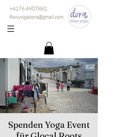
+4176 4907882
flowyogadora@gmail.com
Spenden Yoga Event
für Glocal Roots