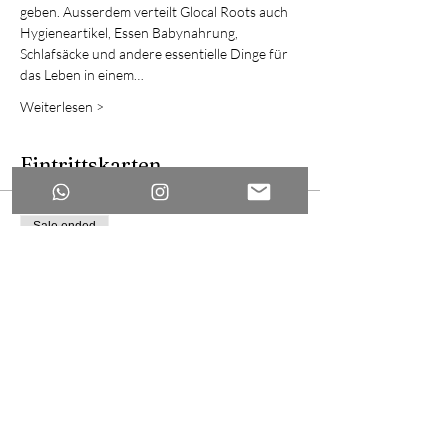
geben. Ausserdem verteilt Glocal Roots auch 
Hygieneartikel, Essen Babynahrung, 
Schlafsäcke und andere essentielle Dinge für 
das Leben in einem…
Weiterlesen >
Eintrittskarten
Sale ended
Ticket type
freiwillige spenden
Price
CHF 0.00