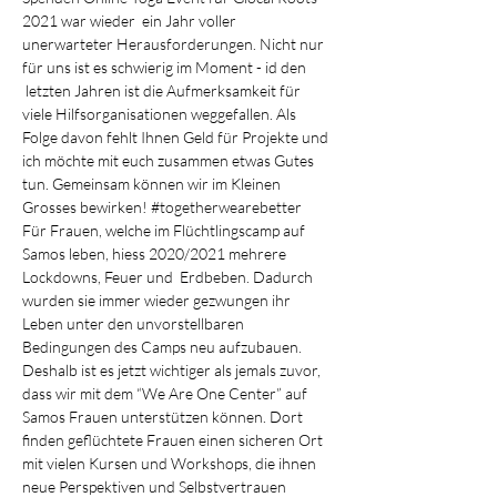
2021 war wieder  ein Jahr voller 
unerwarteter Herausforderungen. Nicht nur 
für uns ist es schwierig im Moment - id den 
 letzten Jahren ist die Aufmerksamkeit für 
viele Hilfsorganisationen weggefallen. Als 
Folge davon fehlt Ihnen Geld für Projekte und 
ich möchte mit euch zusammen etwas Gutes 
tun. Gemeinsam können wir im Kleinen 
Grosses bewirken! 
#togetherwearebetter
Für Frauen, welche im Flüchtlingscamp auf 
Samos leben, hiess 2020/2021 mehrere 
Lockdowns, Feuer und  Erdbeben. Dadurch 
wurden sie immer wieder gezwungen ihr 
Leben unter den unvorstellbaren 
Bedingungen des Camps neu aufzubauen. 
Deshalb ist es jetzt wichtiger als jemals zuvor, 
dass wir mit dem “We Are One Center” auf 
Samos Frauen unterstützen können. Dort 
finden geflüchtete Frauen einen sicheren Ort 
mit vielen Kursen und Workshops, die ihnen 
neue Perspektiven und Selbstvertrauen 