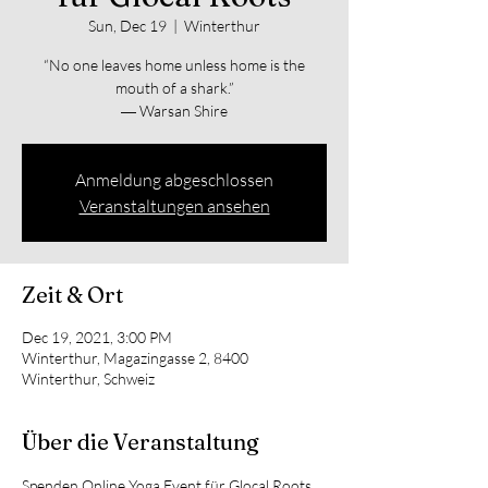
Sun, Dec 19
  |  
Winterthur
“No one leaves home unless home is the
mouth of a shark.”
― Warsan Shire
Anmeldung abgeschlossen
Veranstaltungen ansehen
Zeit & Ort
Dec 19, 2021, 3:00 PM
Winterthur, Magazingasse 2, 8400
Winterthur, Schweiz
Über die Veranstaltung
Spenden Online Yoga Event für Glocal Roots