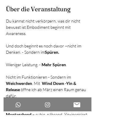
Über die Veranstaltung
Du kannst nicht verkörpern, was dir nicht 
bewusst ist.Embodiment beginnt mit 
Awareness.
Und doch beginnt es noch davor –nicht im 
Denken. - Sondern im
Spüren.
Weniger Leistung. - 
Mehr Spüren
.
Nicht im Funktionieren - Sondern im 
Weichwerden
. Mit  
Wind Down -Yin & 
Release 
öffne ich ab März einen Raum genau 
dafür.
Eine zweiwöchentliche 
Online Class am 
Montagabend 
– ruhig, nährend, Yin-inspiriert.
- Fokus auf Fascial Release /Myofascial release