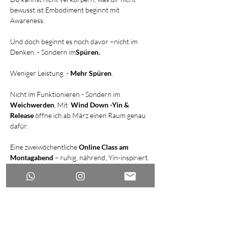
bewusst ist.Embodiment beginnt mit 
Awareness.
Und doch beginnt es noch davor –nicht im 
Denken. - Sondern im
Spüren.
Weniger Leistung. - 
Mehr Spüren
.
Nicht im Funktionieren - Sondern im 
Weichwerden
. Mit  
Wind Down -Yin & 
Release 
öffne ich ab März einen Raum genau 
dafür.
Eine zweiwöchentliche 
Online Class am 
Montagabend 
– ruhig, nährend, Yin-inspiriert.
- Fokus auf Fascial Release /Myofascial release
Weiterlesen >